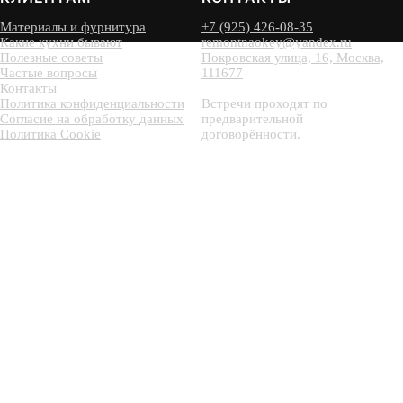
Материалы и фурнитура
+7 (925) 426-08-35
Какие кухни бывают
remontnaokey@yandex.ru
Полезные советы
Покровская улица, 16, Москва,
Частые вопросы
111677
Контакты
Политика конфиденциальности
Встречи проходят по
Согласие на обработку данных
предварительной
Политика Cookie
договорённости.