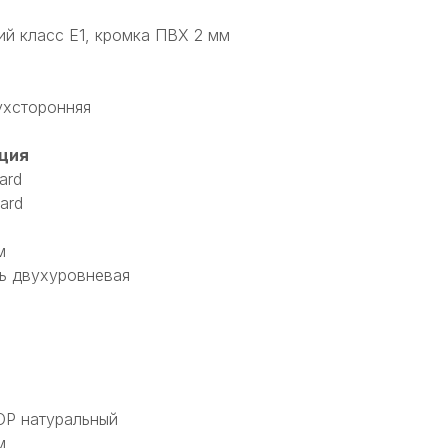
ий класс Е1, кромка ПВХ 2 мм
хсторонняя
ция
ard
ard
м
ь двухуровневая
ОР натуральный
м