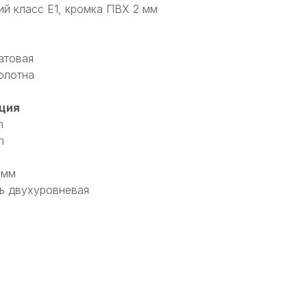
ий класс Е1, кромка ПВХ 2 мм
атовая
олотна
ция
m
m
 мм
ь двухуровневая