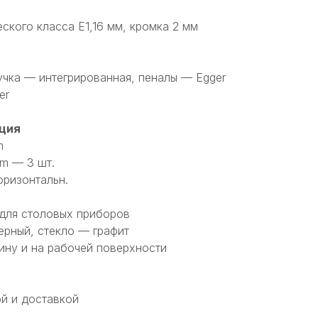
кого класса Е1,16 мм, кромка 2 мм
чка — интегрированная, пеналы — Egger
er
ция
m
m — 3 шт.
оризонтальн.
 для столовых приборов
рный, стекло — графит
ину и на рабочей поверхности
ой и доставкой