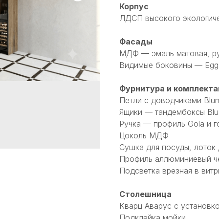
Корпус
ЛДСП высокого экологичес
Фасады
МДФ — эмаль матовая, ру
Видимые боковины — Egg
Фурнитура и комплекта
Петли с доводчиками Blu
Ящики — тандембоксы Blu
Ручка — профиль Gola и г
Цоколь МДФ
Сушка для посуды, лоток
Профиль аллюминиевый че
Подсветка врезная в витр
Столешница
Кварц Аварус с установк
Подклейка мойки