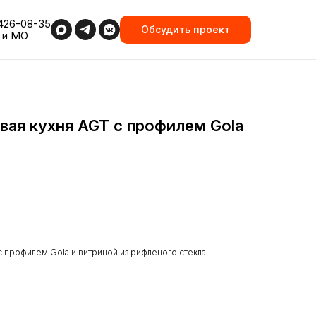
426-08-35
Обсудить проект
 и МО
вая кухня AGT с профилем Gola
 профилем Gola и витриной из рифленого стекла.