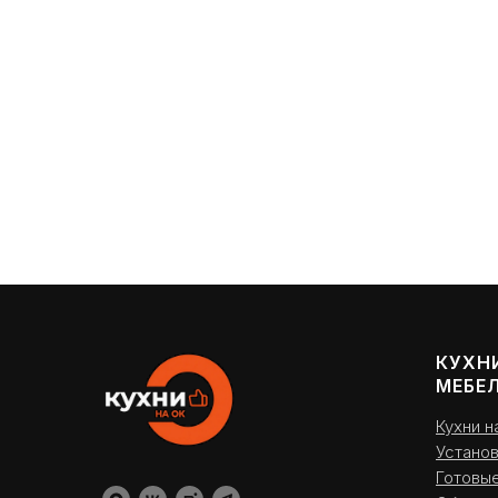
КУХН
МЕБЕЛ
Кухни н
Устано
Готовы