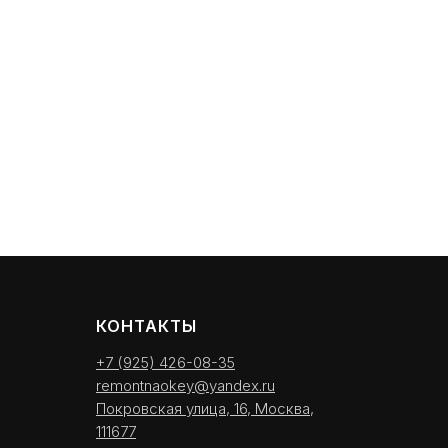
КОНТАКТЫ
+7 (925) 426-08-35
remontnaokey@yandex.ru
Покровская улица, 16, Москва,
111677