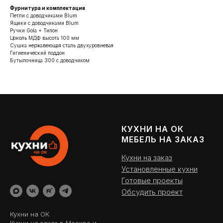
Фурнитура и комплектация
Петли с доводчиками Blum
Ящики с доводчиками Blum
Ручки Gola + Типон
Цоколь МДФ высота 100 мм
Сушка нержавеющая сталь двухуровневая
Гигиенический поддон
Бутылочница 300 с доводчиком
КУХНИ НА ОК
МЕБЕЛЬ НА ЗАКАЗ
Кухни на заказ
Установленные кухни
Готовые проекты
Обсудить проект
Кухни на ОК