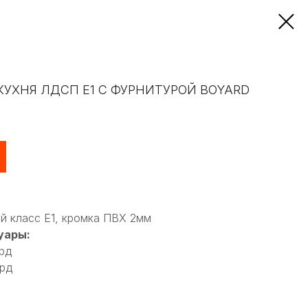
КУХНЯ ЛДСП Е1 С ФУРНИТУРОЙ BOYARD
й класс Е1, кромка ПВХ 2мм
уары:
рд
ярд
0