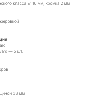
кого класса Е1,16 мм, кромка 2 мм
езеровкой
ция
ard
ard — 5 шт.
оров
лщиной 38 мм