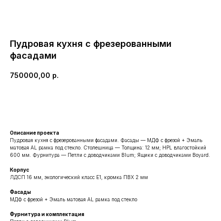
Пудровая кухня с фрезерованными
фасадами
750000,00
р.
ЗАКАЗАТЬ ПОХОЖУЮ
Описание проекта
Пудровая кухня с фрезерованными фасадами. Фасады — МДФ с фрезой + Эмаль
матовая AL рамка под стекло. Столешница — Толщина: 12 мм; HPL влагостойкий
600 мм. Фурнитура — Петли с доводчиками Blum; Ящики с доводчиками Boyard.
Корпус
ЛДСП 16 мм, экологический класс Е1, кромка ПВХ 2 мм
Фасады
МДФ с фрезой + Эмаль матовая AL рамка под стекло
Фурнитура и комплектация