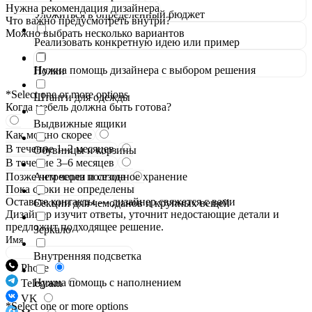
Нужна рекомендация дизайнера
Уложиться в определённый бюджет
Что важно предусмотреть внутри?
Можно выбрать несколько вариантов
Реализовать конкретную идею или пример
Нужна помощь дизайнера с выбором решения
Полки
*Select one or more options
Штанги для одежды
Когда мебель должна быть готова?
Выдвижные ящики
Как можно скорее
В течение 1–2 месяцев
Обувницы и корзины
В течение 3–6 месяцев
Позже чем через полгода
Антресоли и сезонное хранение
Пока сроки не определены
Оставьте контакты — дизайнер свяжется с вами
Секции для чемоданов и крупных вещей
Дизайнер изучит ответы, уточнит недостающие детали и
предложит подходящее решение.
Зеркало
Имя
Внутренняя подсветка
Phone
Нужна помощь с наполнением
Telegram
VK
*Select one or more options