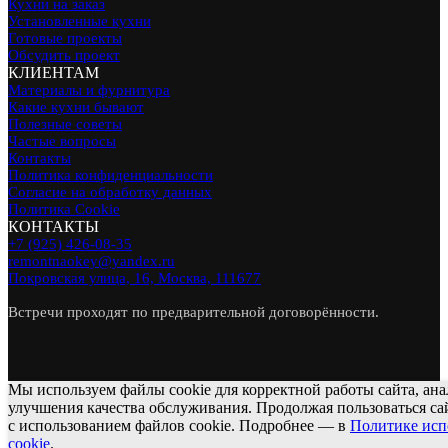
Кухни на заказ
Установленные кухни
Готовые проекты
Обсудить проект
КЛИЕНТАМ
Материалы и фурнитура
Какие кухни бывают
Полезные советы
Частые вопросы
Контакты
Политика конфиденциальности
Согласие на обработку данных
Политика Cookie
КОНТАКТЫ
+7 (925) 426-08-35
remontnaokey@yandex.ru
Покровская улица, 16, Москва, 111677
Встречи проходят по предварительной договорённости.
Мы используем файлы cookie для корректной работы сайта, ан
улучшения качества обслуживания. Продолжая пользоваться са
с использованием файлов cookie. Подробнее — в
Политике исп
cookie
.