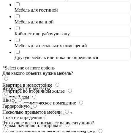
Мебель для гостиной
Мебель для ванной
Кабинет или рабочую зону
Мебель для нескольких помещений
Другую мебель или пока не определился
*Select one or more options
Для какого объекта нужна мебель?
Квартира в новостройке
Что вы хотите заказать?
Квартира во вторичном жилье
Частный дом
Шкаф
Офис или коммерческое помещение
Гардеробную
Другой вариант
Несколько предметов мебели
На каком этапе находится проект?
Пока не определился
Что лучше всего описывает вашу ситуацию?
Только начинаю планировать
Проектирование или ремонт ещё не начались