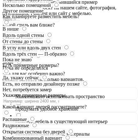
Добавьте ссылку на понравившийся пример
Несколько помещений
Это может быть проект на нашем сайте, фотография,
Другое помещение
публикация, Pinterest или сайт с мебелью.
Как планируете разместить мебель?
Какой стиль вам ближе?
В нише
Вдоль одной стены
Современный
От стены до стены
Минимализм
В углу или вдоль двух стен
Неоклассика
Вдоль трёх стен — П-образно
Классический
Пока не знаю
Лофт
Есть примерные размеры?
Пока не определился
Что для вас особенно важно?
Да, укажу сейчас
Можно выбрать несколько вариантов.
Есть, но отправлю дизайнеру позже
Нет, потребуется замер
Укажите примерные размеры
Максимально использовать пространство
Какой вариант дверей рассматриваете?
Продумать удобное хранение
Распашные
Вписать мебель в существующий интерьер
Раздвижные
Открытая система без дверей
Подобрать практичные материалы
Комбинированный вариант