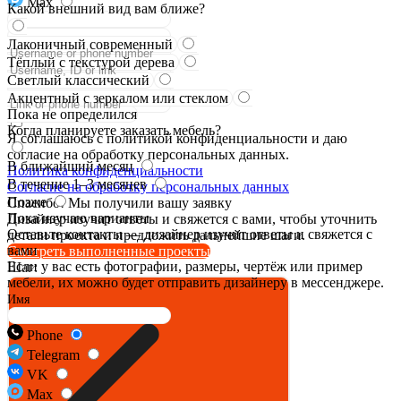
Max
Какой внешний вид вам ближе?
Лаконичный современный
Тёплый с текстурой дерева
Светлый классический
Акцентный с зеркалом или стеклом
Пока не определился
Когда планируете заказать мебель?
Я соглашаюсь с политикой конфиденциальности и даю
согласие на обработку персональных данных.
В ближайший месяц
Политика конфиденциальности
В течение 1–3 месяцев
Согласие на обработку персональных данных
Позже
Спасибо! Мы получили вашу заявку
Пока изучаю варианты
Дизайнер изучит ответы и свяжется с вами, чтобы уточнить
Оставьте контакты — дизайнер изучит ответы и свяжется с
детали проекта и предложить дальнейшие шаги.
вами
Смотреть выполненные проекты
Если у вас есть фотографии, размеры, чертёж или пример
Шаг:
мебели, их можно будет отправить дизайнеру в мессенджере.
Имя
Phone
Telegram
VK
Max