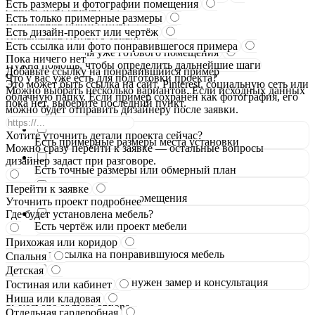
Есть размеры и фотографии помещения
Сейчас идёт ремонт
Есть только примерные размеры
Помещение почти готово
Есть дизайн-проект или чертёж
Помещение готово к замеру
Есть ссылка или фото понравившегося примера
Мебель нужна для уже готового помещения
Пока ничего нет
Нужна помощь, чтобы определить дальнейшие шаги
Добавьте ссылку на понравившийся пример
Что у вас уже есть для подготовки проекта?
Это может быть ссылка на сайт, Pinterest, социальную сеть или
Можно выбрать несколько вариантов. Если исходных данных
облачную папку. Если пример сохранён как фотография, его
пока нет, выберите последний пункт.
можно будет отправить дизайнеру после заявки.
Хотите уточнить детали проекта сейчас?
Есть примерные размеры места установки
Можно сразу перейти к заявке — остальные вопросы
дизайнер задаст при разговоре.
Есть точные размеры или обмерный план
Перейти к заявке
Есть дизайн-проект помещения
Уточнить проект подробнее
Где будет установлена мебель?
Есть чертёж или проект мебели
Прихожая или коридор
Есть ссылка на понравившуюся мебель
Спальня
Детская
Пока ничего нет — нужен замер и консультация
Гостиная или кабинет
Ниша или кладовая
*Select one or more options
Отдельная гардеробная