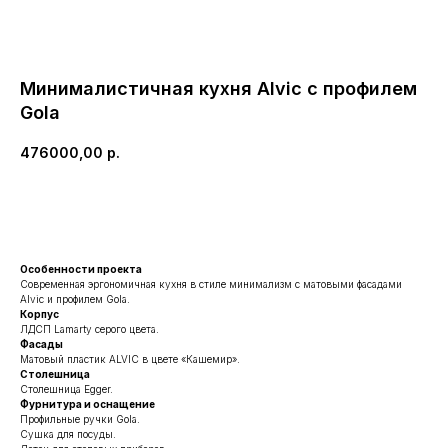
Минималистичная кухня Alvic с профилем
Gola
476000,00
р.
ЗАКАЗАТЬ ПОХОЖУЮ
Особенности проекта
Современная эргономичная кухня в стиле минимализм с матовыми фасадами
Alvic и профилем Gola.
Корпус
ЛДСП Lamarty серого цвета.
Фасады
Матовый пластик ALVIC в цвете «Кашемир».
Столешница
Столешница Egger.
Фурнитура и оснащение
Профильные ручки Gola.
Сушка для посуды.