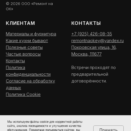
© 2026 ООО «Ремонт на
ОК»
КЛИЕНТАМ
КОНТАКТЫ
Материалы и фурнитура
+7 (925) 426-08-35
Какие кухни бывают
remontnaokey@yandex.ru
Полезные советы
Покровская улица, 16,
Частые вопросы
Москва, 111677
Контакты
Политика
Встречи проходят по
конфиденциальности
предварительной
Согласие на обработку
договорённости.
данных
Политика Cookie
Мы используем файлы cookie для корректной работы
сайта, анализа посещаемости и улучшения качества
Принять
обслуживания. Продолжая пользоваться сайтом, вы